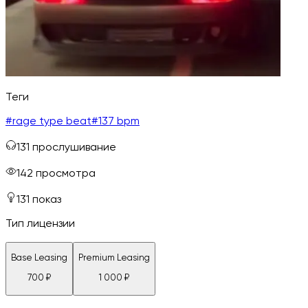
Теги
#
rage type beat
#
137 bpm
131
прослушивание
142
просмотра
131
показ
Тип лицензии
Base Leasing
Premium Leasing
700
₽
1 000
₽