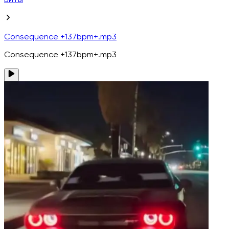
Биты
Consequence +137bpm+.mp3
Consequence +137bpm+.mp3