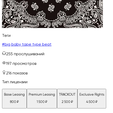
Теги
#
big baby tape type beat
255
прослушиваний
197
просмотров
216
показов
Тип лицензии
Base Leasing
Premium Leasing
TRACKOUT
Exclusive Rights
800
₽
1 500
₽
2 500
₽
4 500
₽