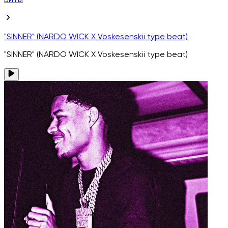
Биты
"SINNER" (NARDO WICK X Voskesenskii type beat)
"SINNER" (NARDO WICK X Voskesenskii type beat)