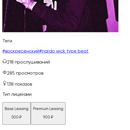
Теги
#
воскресенский
#
nardo wick type beat
218
прослушиваний
285
просмотров
138
показов
Тип лицензии
Base Leasing
Premium Leasing
500
₽
900
₽