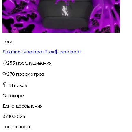
Теги
#
platina type beat
#
toxi$ type beat
253
прослушивания
270
просмотров
141
показ
О товаре
Дата добавления
07.10.2024
Тональность