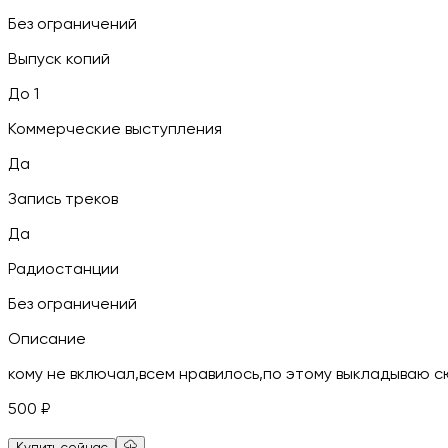
Без ограничений
Выпуск копий
До 1
Коммерческие выступления
Да
Запись треков
Да
Радиостанции
Без ограничений
Описание
кому не включал,всем нравилось,по этому выкладываю 
500
₽