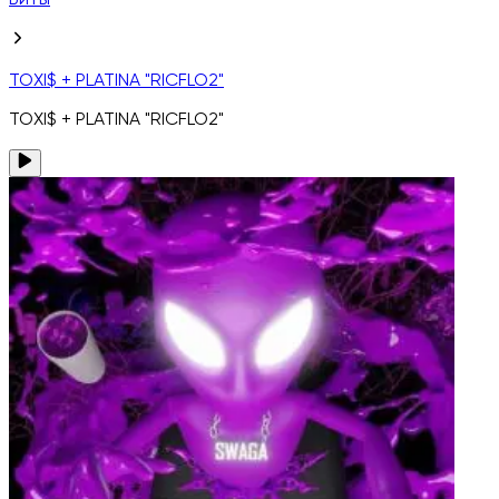
Биты
TOXI$ + PLATINA "RICFLO2"
TOXI$ + PLATINA "RICFLO2"