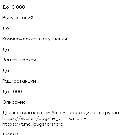
До 10 000
Выпуск копий
До 1
Коммерческие выступления
Да
Запись треков
Да
Радиостанции
До 1 000
Описание
Для доступа ко всем битам переходите: вк группа -
https://vk.com/bugster_b тг канал -
https://t.me/bugsterstore
1 300
₽