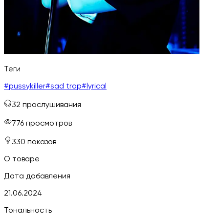
Теги
#
pussykiller
#
sad trap
#
lyrical
32
прослушивания
776
просмотров
330
показов
О товаре
Дата добавления
21.06.2024
Тональность