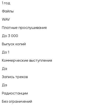
1 год
Файлы
WAV
Платные прослушивания
До 3 000
Выпуск копий
До 1
Коммерческие выступления
Да
Запись треков
Да
Радиостанции
Без ограничений