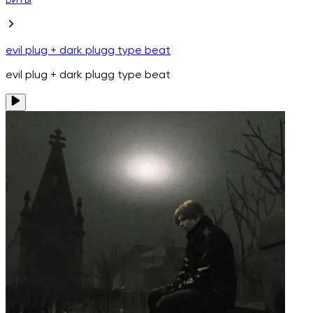
Биты
evil plug + dark plugg type beat
evil plug + dark plugg type beat