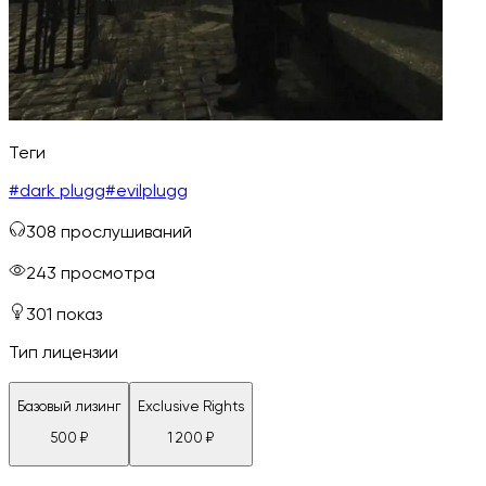
Теги
#
dark plugg
#
evilplugg
308
прослушиваний
243
просмотра
301
показ
Тип лицензии
Базовый лизинг
Exclusive Rights
500
₽
1 200
₽