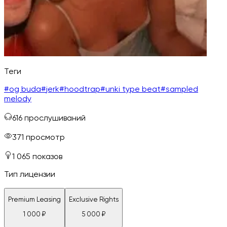
Теги
#
og buda
#
jerk
#
hoodtrap
#
unki type beat
#
sampled
melody
616
прослушиваний
371
просмотр
1 065
показов
Тип лицензии
Premium Leasing
Exclusive Rights
1 000
₽
5 000
₽