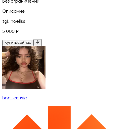
Без ограничений
Описание
tgk:hoellss
5 000
₽
Купить сейчас
hoellsmusic