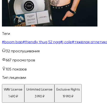
Теги
#
boom bap
#
friendly thug 52 ngg
#
j cole
#
тяжёлая атлетик
32
прослушивания
667
просмотров
105
показов
Тип лицензии
WAV License
Unlimited License
Exclusive Rights
1 490
₽
3 990
₽
19 990
₽