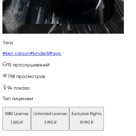
Теги
#
ken carson
#
kinderlil
#
agc
15
прослушиваний
798
просмотров
94
показа
Тип лицензии
WAV License
Unlimited License
Exclusive Rights
1 490
₽
3 990
₽
19 990
₽