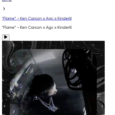
Биты
"Flame" - Ken Carson x Agc x Kinderlil
"Flame" - Ken Carson x Agc x Kinderlil