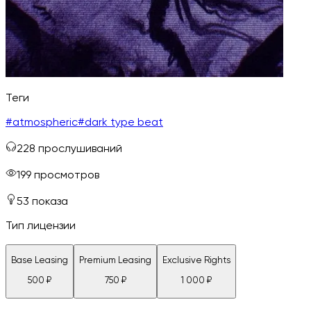
Теги
#
atmospheric
#
dark type beat
228
прослушиваний
199
просмотров
53
показа
Тип лицензии
Base Leasing
Premium Leasing
Exclusive Rights
500
₽
750
₽
1 000
₽