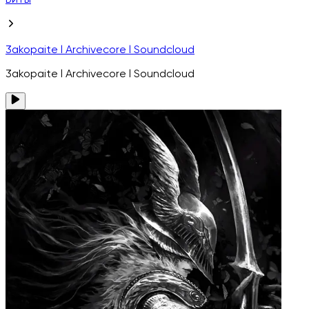
Биты
3akopaite l Archivecore l Soundcloud
3akopaite l Archivecore l Soundcloud