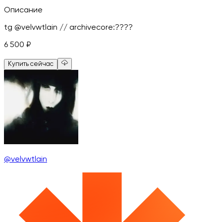
Описание
tg @velvwtlain // archivecore:????
6 500
₽
Купить сейчас
@velvwtlain