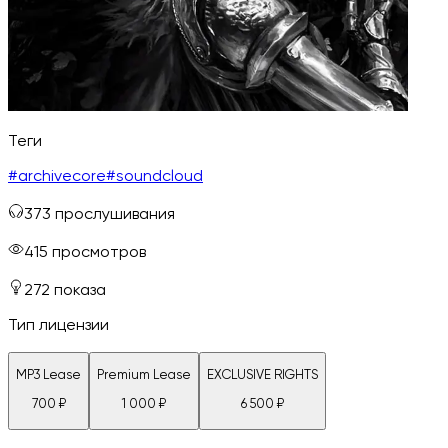
Теги
#
archivecore
#
soundcloud
373
прослушивания
415
просмотров
272
показа
Тип лицензии
MP3 Lease
Premium Lease
EXCLUSIVE RIGHTS
700
₽
1 000
₽
6 500
₽