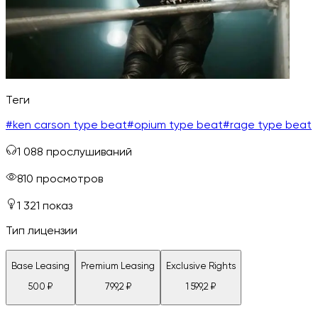
Теги
#
ken carson type beat
#
opium type beat
#
rage type beat
1 088
прослушиваний
810
просмотров
1 321
показ
Тип лицензии
Base Leasing
Premium Leasing
Exclusive Rights
500
₽
799,2
₽
1 599,2
₽