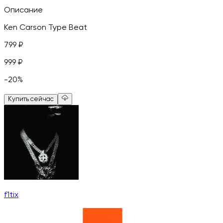
Описание
Ken Carson Type Beat
799
₽
999
₽
-
20
%
Купить сейчас
f1tix