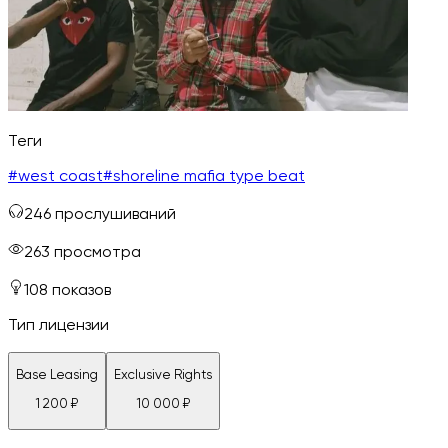
Теги
#
west coast
#
shoreline mafia type beat
246
прослушиваний
263
просмотра
108
показов
Тип лицензии
Base Leasing
Exclusive Rights
1 200
₽
10 000
₽