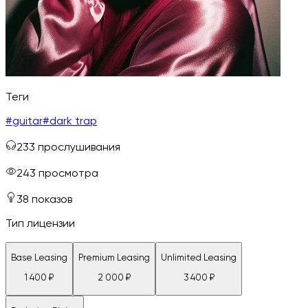
Теги
#
guitar
#
dark trap
233
прослушивания
243
просмотра
38
показов
Тип лицензии
Base Leasing
Premium Leasing
Unlimited Leasing
1 400
₽
2 000
₽
3 400
₽