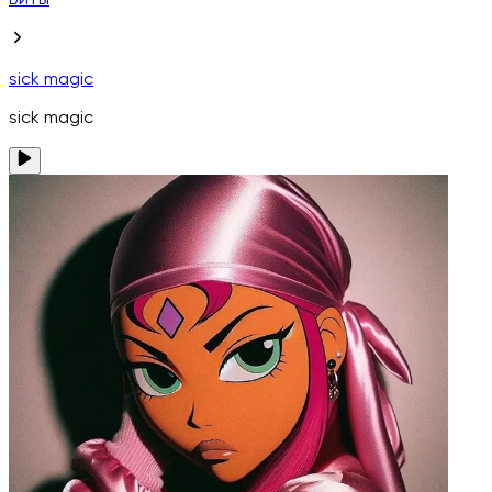
Биты
sick magic
sick magic