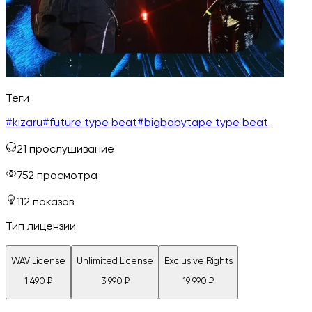
Теги
#
kizaru
#
future type beat
#
bigbabytape type beat
21
прослушивание
752
просмотра
112
показов
Тип лицензии
WAV License
Unlimited License
Exclusive Rights
1 490
₽
3 990
₽
19 990
₽