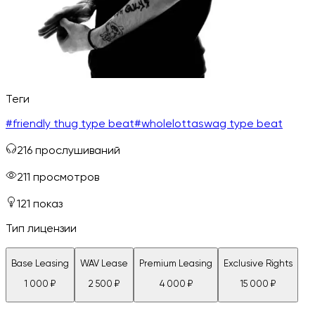
Теги
#
friendly thug type beat
#
wholelottaswag type beat
216
прослушиваний
211
просмотров
121
показ
Тип лицензии
Base Leasing
WAV Lease
Premium Leasing
Exclusive Rights
1 000
₽
2 500
₽
4 000
₽
15 000
₽