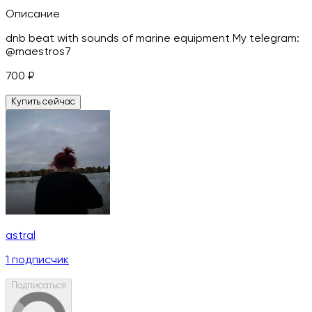
Описание
dnb beat with sounds of marine equipment My telegram:
@maestros7
700
₽
Купить сейчас
astral
1
подписчик
Подписаться