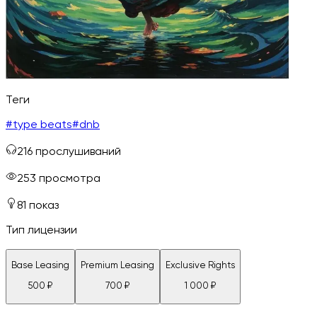
Теги
#
type beats
#
dnb
216
прослушиваний
253
просмотра
81
показ
Тип лицензии
Base Leasing
Premium Leasing
Exclusive Rights
500
₽
700
₽
1 000
₽