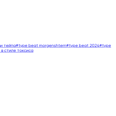
би тейпа
#
type beat morgenshtern
#
type beat 2024
#
type
 в стиле токсиса