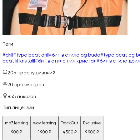
Теги
#
drill
#
type beat drill
#
бит в стиле og buda
#
type beat og 
beat lil kristalll
#
бит в стиле лил кристал
#
бит в стиле дри
205
прослушиваний
70
просмотров
855
показов
Тип лицензии
mp3 leasing
wav leasing
TrackOut
Exclusive
900
₽
1 900
₽
4 500
₽
9 900
₽