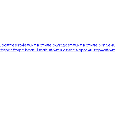
buda
#
freestyle
#
бит в стиле обладает
#
бит в стиле биг бей
л
#
дрил
#
type beat lil mabu
#
бит в стиле моргенштерна
#
бит