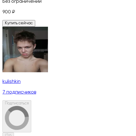
Без ограничений
900
₽
Купить сейчас
kulishkin
7
подписчиков
Подписаться