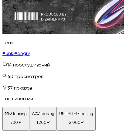
Теги
#
unki
#
angry
14
прослушиваний
40
просмотров
37
показов
Тип лицензии
MP3 leasing
WAV leasing
UNLIMITED leasing
700
₽
1 200
₽
2 000
₽