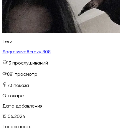
Теги
#
agressive
#
crazy 808
13
прослушиваний
881
просмотр
73
показа
О товаре
Дата добавления
15.06.2024
Тональность