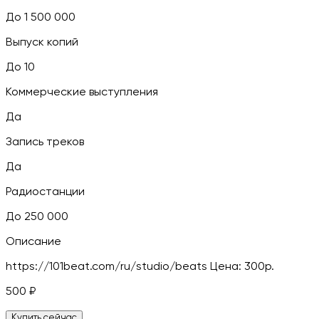
До 1 500 000
Выпуск копий
До 10
Коммерческие выступления
Да
Запись треков
Да
Радиостанции
До 250 000
Описание
https://101beat.com/ru/studio/beats Цена: 300р.
500
₽
Купить сейчас