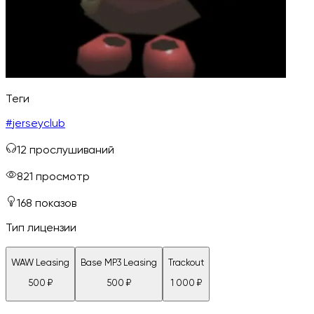
Теги
#
jerseyclub
12
прослушиваний
821
просмотр
168
показов
Тип лицензии
WAW Leasing
Base MP3 Leasing
Trackout
500
₽
500
₽
1 000
₽