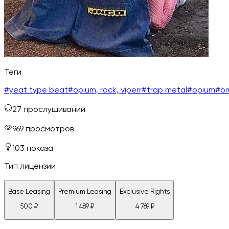
Теги
#
yeat type beat
#
opium, rock, viperr
#
trap metal
#
opium
#
br
27
прослушиваний
969
просмотров
103
показа
Тип лицензии
Base Leasing
Premium Leasing
Exclusive Rights
500
₽
1 489
₽
4 769
₽