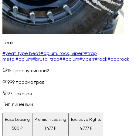
Теги
#
yeat type beat
#
opium, rock, viperr
#
trap
metal
#
opium
#
brutal trap
#
#opium
#
viperr
#
rock
#
poprock
15
прослушиваний
999
просмотров
97
показов
Тип лицензии
Base Leasing
Premium Leasing
Exclusive Rights
500
₽
1 477
₽
4 777
₽