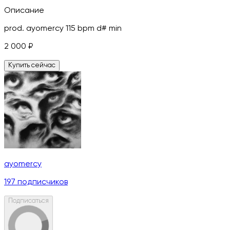
Описание
prod. ayomercy 115 bpm d# min
2 000
₽
Купить сейчас
ayomercy
197
подписчиков
Подписаться