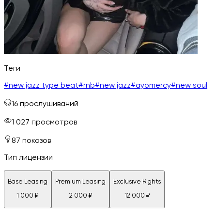
Теги
#
new jazz type beat
#
rnb
#
new jazz
#
ayomercy
#
new soul
16
прослушиваний
1 027
просмотров
87
показов
Тип лицензии
Base Leasing
Premium Leasing
Exclusive Rights
1 000
₽
2 000
₽
12 000
₽